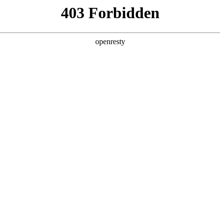
6人生就是博
新闻中心
品牌特色
招贤纳士
企业管治